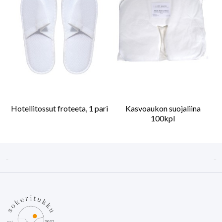
Hotellitossut froteeta, 1 pari
Kasvoaukon suojaliina
100kpl

