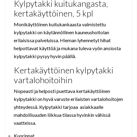
Kylpytakki kuitukangasta,
kertakäyttöinen, 5 kpl
Monikäyttöinen kuitukankaasta valmistettu
kylpytakki on käytännöllinen kauneushoitolan
erilaisissa palveluissa. Hieman lyhennetyt hihat
helpottavat käyttöä ja mukana tuleva vyön ansiosta
kylpytakki pysyy hyvin päällä.
Kertakäyttöinen kylpytakki
vartalohoitoihin
Nopeasti ja helposti puettava kertakäyttöinen
kylpytakki on hyvä varuste erilaisten vartalohoitojen
yhteydessä. Kylpytakki tarjoaa asiakkaalle
mahdollisuuden liikkua tilassa hyvinkin vähissä
vaatteissa.
Kuorinnat