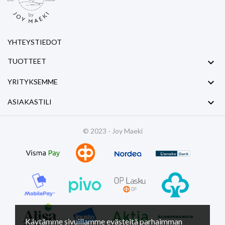
YHTEYSTIEDOT

TUOTTEET

YRITYKSEMME

ASIAKASTILI
© 2023 - Joy Maeki
Käytämme sivuillamme evästeitä parhaimman