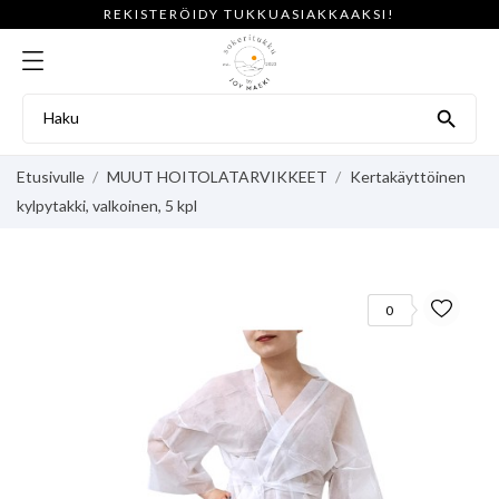
REKISTERÖIDY TUKKUASIAKKAAKSI!

Etusivulle
MUUT HOITOLATARVIKKEET
Kertakäyttöinen
kylpytakki, valkoinen, 5 kpl
0