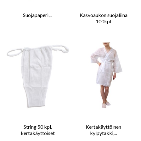
Suojapaperi,...
Kasvoaukon suojaliina
100kpl
String 50 kpl,
Kertakäyttöinen
kertakäyttöiset
kylpytakki,...