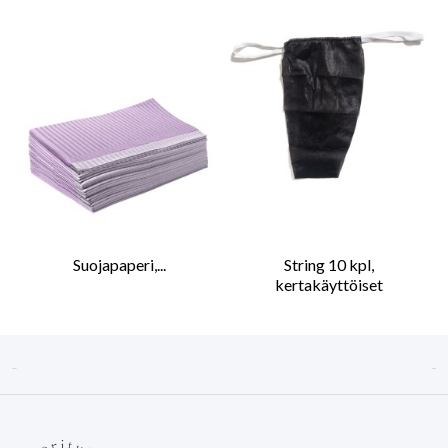
Suojapaperi,...
String 10 kpl,
kertakäyttöiset

