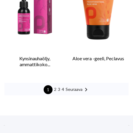
Kynsinauhaöljy,
Aloe vera -geeli, Peclavus
ammattikoko...

Seuraava
2
3
4
1

