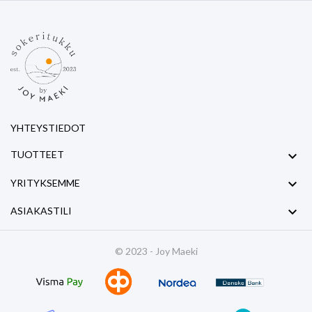
YHTEYSTIEDOT

TUOTTEET

YRITYKSEMME

ASIAKASTILI
© 2023 - Joy Maeki