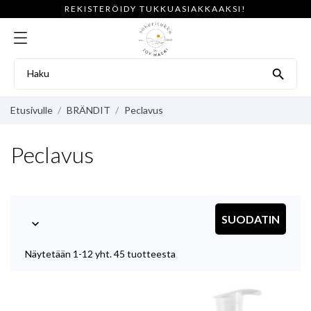
REKISTERÖIDY TUKKUASIAKKAAKSI!

Etusivulle
BRÄNDIT
Peclavus
Peclavus
SUODATIN

Näytetään 1-12 yht. 45 tuotteesta