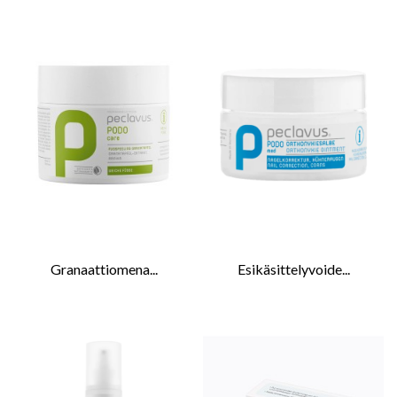
Granaattiomena...
Esikäsittelyvoide...