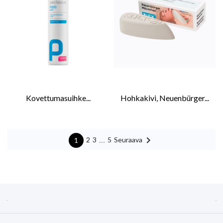
Kovettumasuihke...
Hohkakivi, Neuenbürger...

…
Seuraava
2
3
5
1

