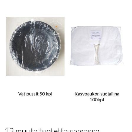
Vatipussit 50 kpl
Kasvoaukon suojaliina
100kpl
12 muuta tuotetta samassa