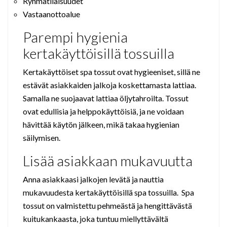
Ryhmätilaisuudet
Vastaanottoalue
Parempi hygienia
kertakäyttöisillä tossuilla
Kertakäyttöiset spa tossut ovat hygieeniset, sillä ne
estävät asiakkaiden jalkoja koskettamasta lattiaa.
Samalla ne suojaavat lattiaa öljytahroilta. Tossut
ovat edullisia ja helppokäyttöisiä, ja ne voidaan
hävittää käytön jälkeen, mikä takaa hygienian
säilymisen.
Lisää asiakkaan mukavuutta
Anna asiakkaasi jalkojen levätä ja nauttia
mukavuudesta kertakäyttöisillä spa tossuilla. Spa
tossut on valmistettu pehmeästä ja hengittävästä
kuitukankaasta, joka tuntuu miellyttävältä