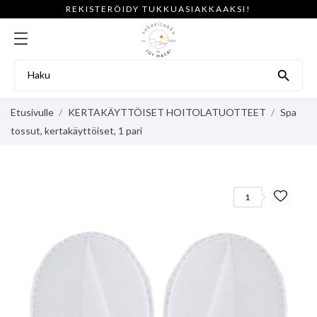
REKISTERÖIDY TUKKUASIAKKAAKSI!

Etusivulle
KERTAKÄYTTÖISET HOITOLATUOTTEET
Spa
tossut, kertakäyttöiset, 1 pari
1