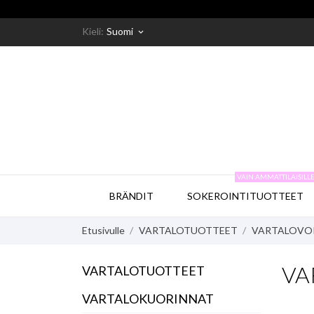
Kieli:
Suomi
keyboard_arrow_down
VAIN AMMATTILAISILL
BRÄNDIT
SOKEROINTITUOTTEET
Etusivulle
VARTALOTUOTTEET
VARTALOVO
VA
VARTALOTUOTTEET
VARTALOKUORINNAT