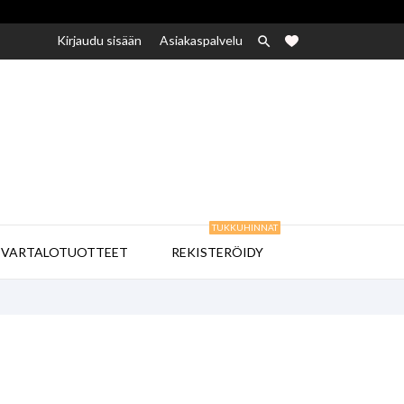
Kirjaudu sisään
Asiakaspalvelu

TUKKUHINNAT

VARTALOTUOTTEET
REKISTERÖIDY