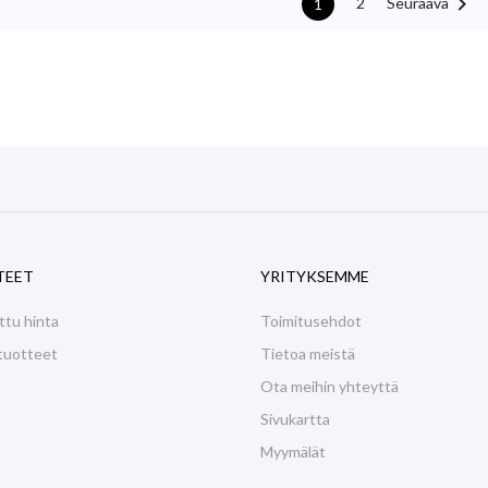

Seuraava
2
1
TEET
YRITYKSEMME
ttu hinta
Toimitusehdot
tuotteet
Tietoa meistä
Ota meihin yhteyttä
Sivukartta
Myymälät