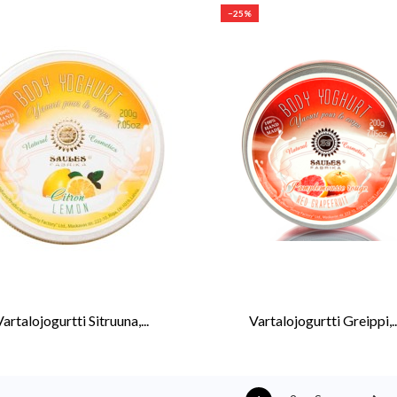
−25%
Vartalojogurtti Sitruuna,...
Vartalojogurtti Greippi,..