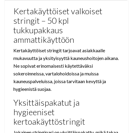
Kertakäyttöiset valkoiset
stringit – 50 kpl
tukkupakkaus
ammattikäyttöön
Kertakäyttöiset stringit tarjoavat asiakkaalle
mukavuutta ja yksityisyyttä kauneushoitojen aikana.
Ne sopivat erinomaisesti käytettäväksi
sokeroinneissa, vartalohoidoissa ja muissa
kauneuspalveluissa, joissa tarvitaan kevyttä ja
hygieenistä suojaa.
Yksittäispakatut ja
hygieeniset
kertoakäyttöstringit
Jokainen stringipari on yksittäispakattu, mikä takaa