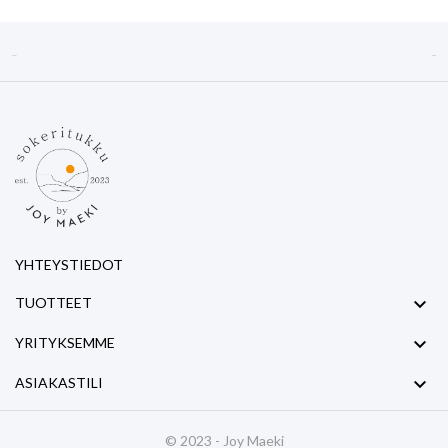


YHTEYSTIEDOT

TUOTTEET

YRITYKSEMME

ASIAKASTILI
© 2023 - Joy Maeki