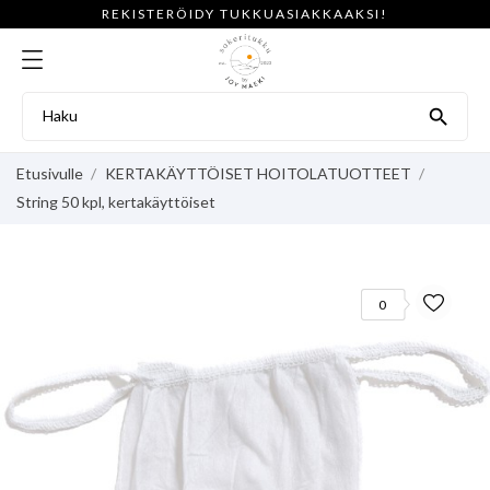
REKISTERÖIDY TUKKUASIAKKAAKSI!

Etusivulle
KERTAKÄYTTÖISET HOITOLATUOTTEET
String 50 kpl, kertakäyttöiset
0