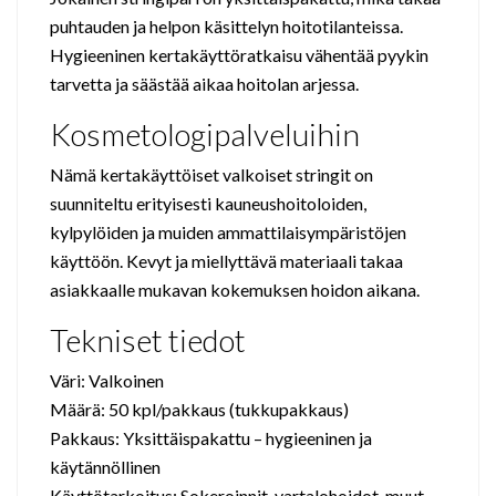
puhtauden ja helpon käsittelyn hoitotilanteissa.
Hygieeninen kertakäyttöratkaisu vähentää pyykin
tarvetta ja säästää aikaa hoitolan arjessa.
Kosmetologipalveluihin
Nämä kertakäyttöiset valkoiset stringit on
suunniteltu erityisesti kauneushoitoloiden,
kylpylöiden ja muiden ammattilaisympäristöjen
käyttöön. Kevyt ja miellyttävä materiaali takaa
asiakkaalle mukavan kokemuksen hoidon aikana.
Tekniset tiedot
Väri: Valkoinen
Määrä: 50 kpl/pakkaus (tukkupakkaus)
Pakkaus: Yksittäispakattu – hygieeninen ja
käytännöllinen
Käyttötarkoitus: Sokeroinnit, vartalohoidot, muut