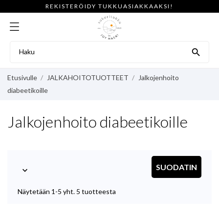
REKISTERÖIDY TUKKUASIAKKAAKSI!

Etusivulle
JALKAHOITOTUOTTEET
Jalkojenhoito
diabeetikoille
Jalkojenhoito diabeetikoille
SUODATIN

Näytetään 1-5 yht. 5 tuotteesta