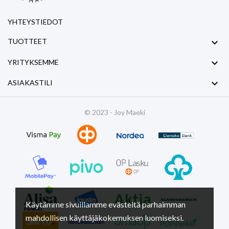
YHTEYSTIEDOT

TUOTTEET

YRITYKSEMME

ASIAKASTILI
© 2023 - Joy Maeki
Käytämme sivuillamme evästeitä parhaimman
mahdollisen käyttäjäkokemuksen luomiseksi.