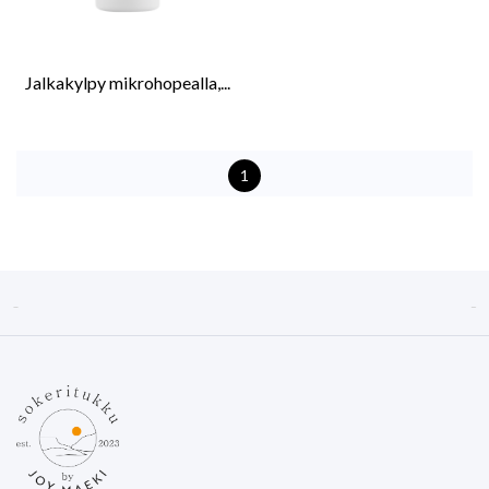
Jalkakylpy mikrohopealla,...
1

