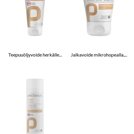
Teepuuöljyvoide herkälle...
Jalkavoide mikrohopealla,...