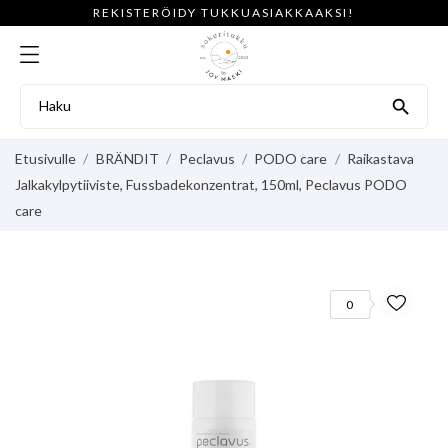
REKISTERÖIDY TUKKUASIAKKAAKSI!

Etusivulle
BRÄNDIT
Peclavus
PODO care
Raikastava
Jalkakylpytiiviste, Fussbadekonzentrat, 150ml, Peclavus PODO
care
0