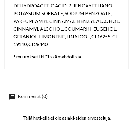
DEHYDROACETIC ACID, PHENOXYETHANOL,
POTASSIUM SORBATE, SODIUM BENZOATE,
PARFUM, AMYL CINNAMAL, BENZYL ALCOHOL,
CINNAMYL ALCOHOL, COUMARIN, EUGENOL,
GERANIOL, LIMONENE, LINALOOL, CI 16255, CI
19140, CI 28440
* muutokset INCI:ssä mahdollisia
Kommentit (0)
Tällä hetkellä ei ole asiakkaiden arvosteluja.