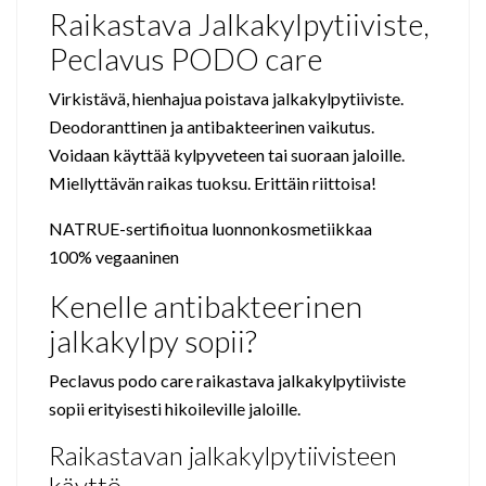
Raikastava Jalkakylpytiiviste,
Peclavus PODO care
Virkistävä, hienhajua poistava jalkakylpytiiviste.
Deodoranttinen ja antibakteerinen vaikutus.
Voidaan käyttää kylpyveteen tai suoraan jaloille.
Miellyttävän raikas tuoksu. Erittäin riittoisa!
NATRUE-sertifioitua luonnonkosmetiikkaa
100% vegaaninen
Kenelle antibakteerinen
jalkakylpy sopii?
Peclavus podo care raikastava jalkakylpytiiviste
sopii erityisesti hikoileville jaloille.
Raikastavan jalkakylpytiivisteen
käyttö