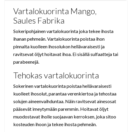
Vartalokuorinta Mango,
Saules Fabrika
Sokeripohjainen vartalokuorinta joka tekee ihosta
ihanan pehmeän. Vartalokuorinta poistaa ihon
pinnalta kuolleen ihosolukon hellävaraisesti ja
ravitsevat öljyt hoitavat ihoa. Ei sisällä sulfaatteja tai
parabeenejä.
Tehokas vartalokuorinta
Sokerinen vartalokuorinta poistaa hellävaraisesti
kuolleet ihosolut, parantaa verenkiertoa ja tehostaa
solujen aineenvaihduntaa. Näin ravitsevat ainesosat
pääsevät imeytymään paremmin. Hoitavat öljyt
muodostavat iholle suojaavan kerroksen, joka sitoo
kosteuden ihoon ja tekee ihosta pehmeän.