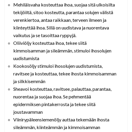
Mehiläisvaha kosteuttaa ihoa, suojaa sitä ulkoisilta
tekijöiltä, sitoo kosteutta, parantaa solujen välistä
verenkiertoa, antaa raikkaan, terveen ilmeen ja
kiinteyttää ihoa. Sillä on uudistava ja nuorentava
vaikutus ja se tasoittaa ryppyjä.
Oliiviöljy kosteuttaa ihoa, tekee siitä
kimmoisamman ja sileämmän, stimuloi ihosolujen
uudistumista
Kookosöljy stimuloi ihosolujen uudistumista,
ravitsee ja kosteuttaa, tekee ihosta kimmoisamman
ja silkkisemmän
Sheavoi kosteuttaa, ravitsee, palauttaa, parantaa,
nuorentaa ja suojaa ihoa. Se pehmentää
epidermiksen pintakerrosta ja tekee siitä
joustavamman
Viinirypäleensiemenöljy auttaa tekemään ihosta
sileämmän, kiinteämmän ja kimmoisamman