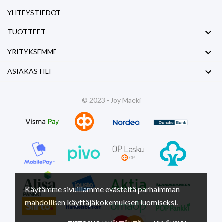
YHTEYSTIEDOT

TUOTTEET

YRITYKSEMME

ASIAKASTILI
© 2023 - Joy Maeki
Käytämme sivuillamme evästeitä parhaimman
mahdollisen käyttäjäkokemuksen luomiseksi.