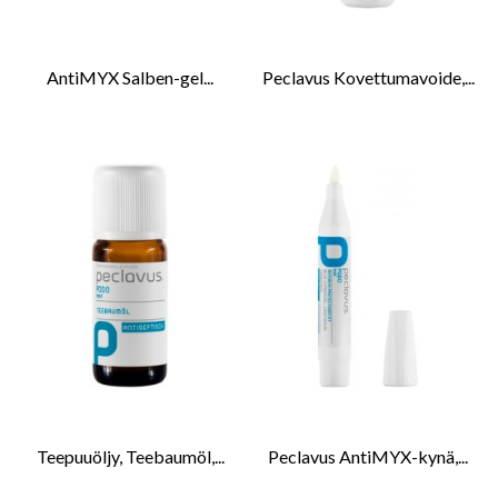
AntiMYX Salben-gel...
Peclavus Kovettumavoide,...
Teepuuöljy, Teebaumöl,...
Peclavus AntiMYX-kynä,...