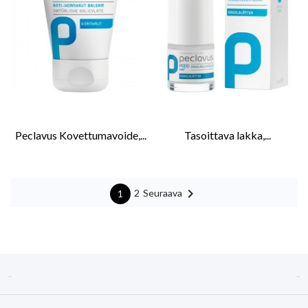
Peclavus Kovettumavoide,...
Tasoittava lakka,...

Seuraava
2
1

