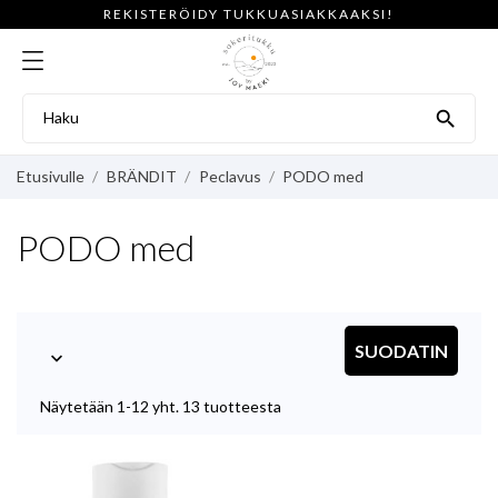
REKISTERÖIDY TUKKUASIAKKAAKSI!

Etusivulle
BRÄNDIT
Peclavus
PODO med
PODO med
SUODATIN

Näytetään 1-12 yht. 13 tuotteesta